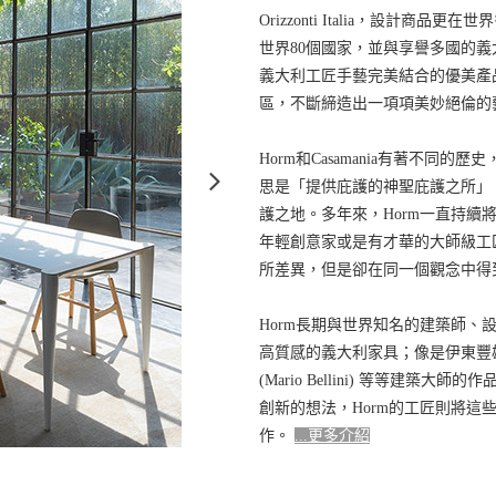
Orizzonti Italia，設
世界80個國家，並與享譽多國的
義大利工匠手藝完美結合的優美產
區，不斷締造出一項項美妙絕倫的
Horm和Casamania有著不同
思是「提供庇護的神聖庇護之所」
護之地。多年來，Horm一直持
年輕創意家或是有才華的大師級工
所差異，但是卻在同一個觀念中得
Horm長期與世界知名的建築師
高質感的義大利家具；像是伊東豐雄(Toy
(Mario Bellini) 等等
創新的想法，Horm的工匠則將
作。
...更多介紹