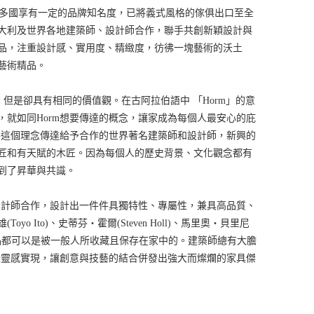
計商品更在世界多國享有一定的品牌知名度，已將義式風格的傢俱出口至全
義大利及世界各地建築師、設計師合作，聯手共創新穎設計與
品，注重設計感、實用度、精緻度，彷彿一塊藝術的沃土
藝術精品。
的歷史，但是卻具有相同的價值觀。在古阿拉伯語中 「Horm」的意
，就如同Horm想要傳達的概念，讓家成為每個人最安心的庇
續將這個理念傳達給予合作的世界著名建築師和設計師，新興的
匠和有天賦的木匠。因為每個人的歷史背景、文化觀念都有
到了昇華與共識。
、設計師合作，設計出一件件具獨特性、專屬性，兼具高品質、
o Ito)、史蒂芬・霍爾(Steven Holl)、馬里奧‧貝里尼
建築大師的作品都可以是被一般人所收藏且保存在家中的。建築師總有大膽
這些靈感實現，讓創意與技藝的結合併發出強大而燦爛的家具傑