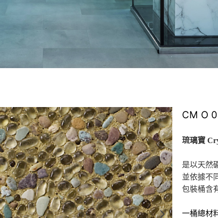
CM O 0
琉璃寶 Crys
是以天然
並依據不
包裝桶含
一桶總材