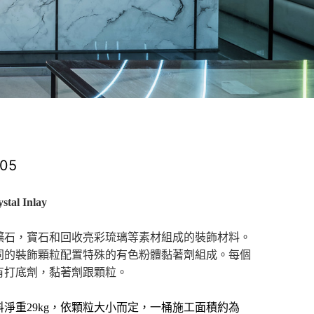
05
tal Inlay
礦石，寶石和回收亮彩琉璃等素材組成的裝飾材料。
同的裝飾顆粒配置特殊的有色粉體黏著劑組成。每個
有打底劑，黏著劑跟顆粒。
料淨重29kg，依顆粒大小而定，一桶施工面積約為