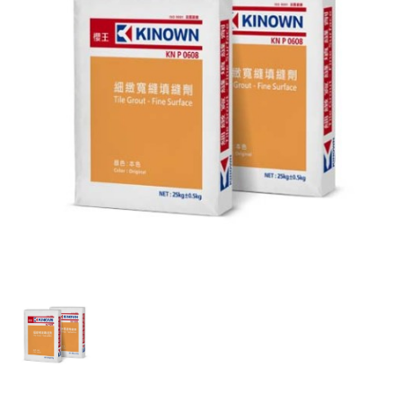
砂漿地坪系列
抿洗石子系列
DIY包裝系列
問題Q&A
我想成為櫻王代理商
關於櫻王