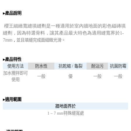
▸
產品說明
櫻王細緻寬縫填縫劑是一種適用於室內牆地面的彩色磁磚填
縫劑，因為特選骨料，讓其產品最大特色為適用縫寬界於1-
，
7mm
並且填縫完成面細緻光滑。
▸
產品特性
使用方法
防水性
抗乾縮
/
龜裂
耐沾污
抗菌防霉
加水攪拌即可
一般
優
一般
一般
使用
▸
適用範圍
牆地面界於
1 – 7 mm
特殊縫寬處