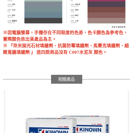
※因電腦螢幕，手機存在不同程度的色差，色卡顏色為參考色，
實際顏色依出貨產品為主。
※ 『奈米拋光石材填縫劑、抗菌防霉填縫劑、馬賽克填縫劑、細
緻寬縫填縫劑 』 這四款商品沒有 C007水泥灰 顏色。
相關產品