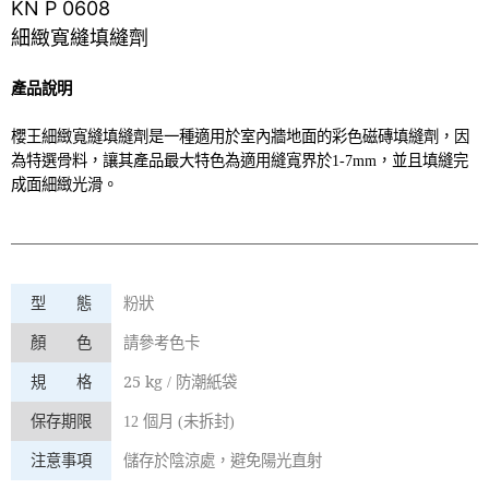
KN P 0608
細緻寬縫填縫劑
產品說明
櫻王細緻寬縫填縫劑是一種適用於室內牆地面的彩色磁磚填縫劑，因
為特選骨料，讓其產品最大特色為適用縫寬界於
1-7mm
，並且填縫完
成面細緻光滑。
型 態
粉狀
顏 色
請參考色卡
25 kg
規 格
/
防潮紙袋
保存期限
12
個月
(
未拆封
)
注意事項
儲存於陰涼處，避免陽光直射