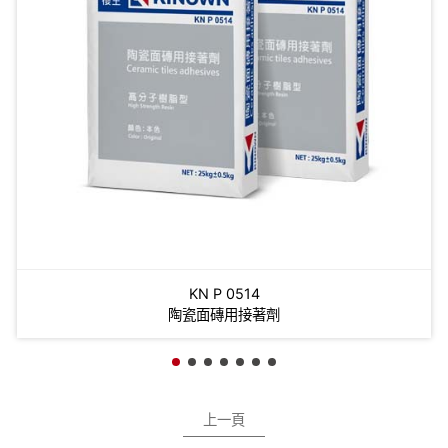
GK P 0501
金櫻王樹脂膠泥
上一頁