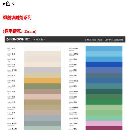
▸
色卡
粗縫填縫劑系列
(
適用縫寬
3-15mm)