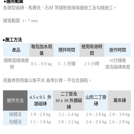
▸
適用範圍
各類型磁磚、馬賽克、石材 等縫隙直接填縫施工及勾縫施工。
縫寬範圍
: 1~ 7 mm
▸
施工方法
每包加水用
使用有效時
產品
攪拌時間
施作時間
量
間
細緻寬縫填縫
10
分鐘後
8.5 – 9.0 kg
3 - 5
分鐘
2.5
小時
劑
清洗磁磚表面
用量表例用量以每平米 基準計算，不包含損耗。
二丁掛及
4.5 x 9.5
外
山形二丁掛
施作方法
10 x 10
外牆磁
萬年磚
牆磁磚
磚
磚
抹縫法
1.8 - 2.0 kg
2.2 - 2.4 kg
2.6 - 2.8 kg
2.8 – 3.0 kg
勾縫法
1.5 – 1.8 kg
2.0 – 2.2 kg
2.4 – 2.6 kg
2.6 – 2.8 kg